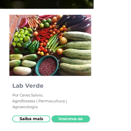
Lab Verde
Por Ceres Salvio.
Agrofloresta | Permacultura |
Agroecologia
Saiba mais
Inscreva-se