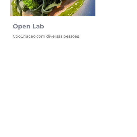
Open Lab
CooCriacao com diversas pessoas
Ciência
| Arte| Algas e divulgação
científica
Saiba mais
Inscreva-se